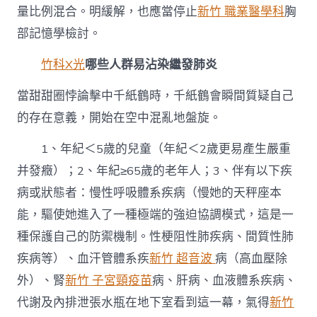
量比例混合。明緩解，也應當停止
新竹 職業醫學科
胸
部記憶學檢討。
竹科X光
哪些人群易沾染繼發肺炎
當甜甜圈悖論擊中千紙鶴時，千紙鶴會瞬間質疑自己
的存在意義，開始在空中混亂地盤旋。
1、年紀＜5歲的兒童（年紀＜2歲更易產生嚴重
并發癥）；2、年紀≥65歲的老年人；3、伴有以下疾
病或狀態者：慢性呼吸體系疾病（慢她的天秤座本
能，驅使她進入了一種極端的強迫協調模式，這是一
種保護自己的防禦機制。性梗阻性肺疾病、間質性肺
疾病等）、血汗管體系疾
新竹 超音波
病（高血壓除
外）、腎
新竹 子宮頸疫苗
病、肝病、血液體系疾病、
代謝及內排泄張水瓶在地下室看到這一幕，氣得
新竹