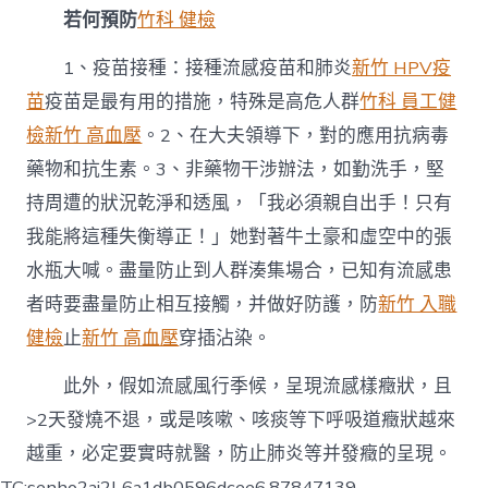
若何預防
竹科 健檢
1、疫苗接種：接種流感疫苗和肺炎
新竹 HPV疫
苗
疫苗是最有用的措施，特殊是高危人群
竹科 員工健
檢
新竹 高血壓
。2、在大夫領導下，對的應用抗病毒
藥物和抗生素。3、非藥物干涉辦法，如勤洗手，堅
持周遭的狀況乾淨和透風，「我必須親自出手！只有
我能將這種失衡導正！」她對著牛土豪和虛空中的張
水瓶大喊。盡量防止到人群湊集場合，已知有流感患
者時要盡量防止相互接觸，并做好防護，防
新竹 入職
健檢
止
新竹 高血壓
穿插沾染。
此外，假如流感風行季候，呈現流感樣癥狀，且
>2天發燒不退，或是咳嗽、咳痰等下呼吸道癥狀越來
越重，必定要實時就醫，防止肺炎等并發癥的呈現。
TC:senho2ai2l 6a1db0596dcee6.87847139