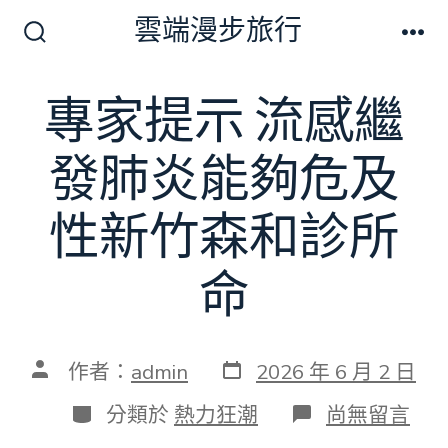
跳
雲端漫步旅行
至
搜
選
尋
單
主
切
專家提示 流感繼
要
換
開
內
關
發肺炎能夠危及
容
性新竹森和診所
命
發
文
作者：
admin
2026 年 6 月 2 日
表
章
日
作
分
在
分類於
熱力狂潮
尚無留言
期
者
類
〈專