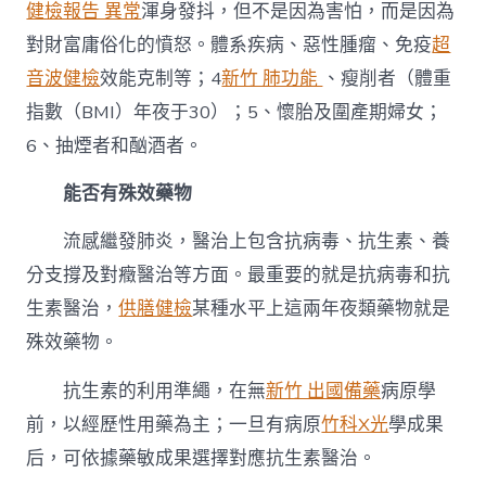
健檢報告 異常
渾身發抖，但不是因為害怕，而是因為
對財富庸俗化的憤怒。體系疾病、惡性腫瘤、免疫
超
音波健檢
效能克制等；4
新竹 肺功能
、瘦削者（體重
指數（BMI）年夜于30）；5、懷胎及圍產期婦女；
6、抽煙者和酗酒者。
能否有殊效藥物
流感繼發肺炎，醫治上包含抗病毒、抗生素、養
分支撐及對癥醫治等方面。最重要的就是抗病毒和抗
生素醫治，
供膳健檢
某種水平上這兩年夜類藥物就是
殊效藥物。
抗生素的利用準繩，在無
新竹 出國備藥
病原學
前，以經歷性用藥為主；一旦有病原
竹科X光
學成果
后，可依據藥敏成果選擇對應抗生素醫治。