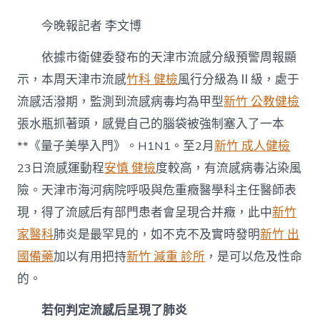
家
提
今晚報記者 李文博
示
流
依據市衛健委發布的天津市流感分級預警周報顯
感
繼
示，本周天津市流感
竹科 健檢
風行分級為Ⅱ級，處于
發
流感活潑期，監測到流感病毒均為甲型
新竹 公教健檢
肺
炎
張水瓶抓著頭，感覺自己的腦袋被強制塞入了一本
能
夠
**《量子美學入門》。H1N1。至2月
新竹 成人健檢
危
23日流感運動程
安慎 健檢
度較高，有流感病毒沾染風
及
性
險。天津市海河病院呼吸與危重癥醫學科主任醫師表
新
現，得了流感后有部門患者會呈現合并癥，此中
新竹
竹
森
家醫科
肺炎是最罕見的，如不克不及實時發明
新竹 出
和
國備藥
加以有用把持
新竹 減重 診所
，是可以危及性命
診
所
的。
命〉
中
若何判定流感后呈現了肺炎