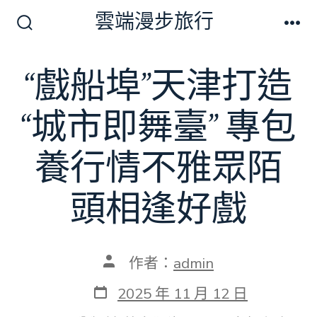
跳
雲端漫步旅行
至
搜
選
尋
單
主
切
“戲船埠”天津打造
要
換
開
內
關
“城市即舞臺” 專包
容
養行情不雅眾陌
頭相逢好戲
文
作者：
admin
章
作
發
2025 年 11 月 12 日
者
表