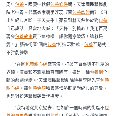
周年
包養
。國慶中秋假
包養條件
期，天津國民藝術劇
院老中青三代藝術家攜手浮現《雷
包養軟體
雨》《日
出》經典片斷，于天美牛土豪看到林天秤終於對
包養
自己說話，興奮地大喊：「天秤！別擔心！我用百萬
現金
包養故事
買下這棟樓，讓你隨意破壞！這就是
愛！」藝術街區“圓廳
包養
”打造沉醉式、
包養
互動式
不雅劇體驗。
“在圓
包養甜心網
廳表演，打破了舞臺與不雅眾的
界線，演員和不雅眾簡直面臨面，這是一種
包養網
全
新的戲劇說話。”天津國民藝術劇院院長李陽先容
包養
甜心網
，這
包養金額
種表演情勢既是對經典的尊敬，
也是對扮演藝術確當代摸索。
“我特地從北京過去，在如許一個時興的街區不
包
養網車馬費
雅看經典劇
包養
目《日出》。這種歸納情