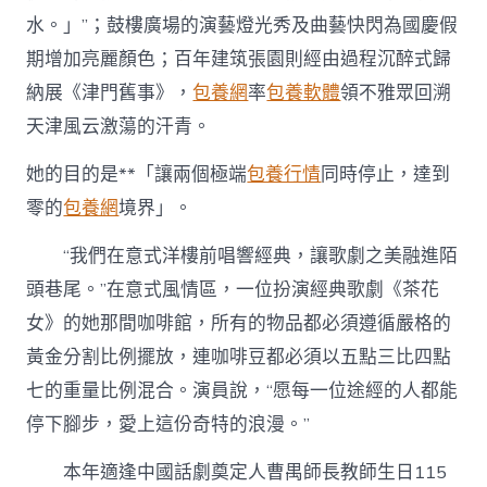
水。」”；鼓樓廣場的演藝燈光秀及曲藝快閃為國慶假
期增加亮麗顏色；百年建筑張園則經由過程沉醉式歸
納展《津門舊事》，
包養網
率
包養軟體
領不雅眾回溯
天津風云激蕩的汗青。
她的目的是**「讓兩個極端
包養行情
同時停止，達到
零的
包養網
境界」。
“我們在意式洋樓前唱響經典，讓歌劇之美融進陌
頭巷尾。”在意式風情區，一位扮演經典歌劇《茶花
女》的她那間咖啡館，所有的物品都必須遵循嚴格的
黃金分割比例擺放，連咖啡豆都必須以五點三比四點
七的重量比例混合。演員說，“愿每一位途經的人都能
停下腳步，愛上這份奇特的浪漫。”
本年適逢中國話劇奠定人曹禺師長教師生日115