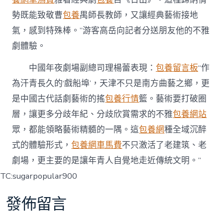
勢既能致敬曹
包養
禺師長教師，又讓經典藝術接地
氣，感到特殊棒。”游客高岳向記者分送朋友他的不雅
劇體驗。
中國年夜劇場副總司理楊蕾表現：
包養留言板
“作
為汗青長久的‘戲船埠’，天津不只是南方曲藝之鄉，更
是中國古代話劇藝術的搖
包養行情
籃。藝術要打破圈
層，讓更多分歧年紀、分歧欣賞需求的不雅
包養網站
眾，都能領略藝術精髓的一隅。這
包養網
種全域沉醉
式的體驗形式，
包養網車馬費
不只激活了老建筑、老
劇場，更主要的是讓年青人自覺地走近傳統文明。”
TC:sugarpopular900
發佈留言