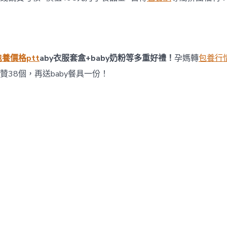
包養價格ptt
aby衣服套盒+baby奶粉等多重好禮！
孕媽轉
包養行
贊38個，再送baby餐具一份！