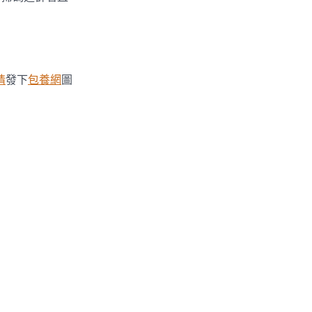
情
發下
包養網
圖