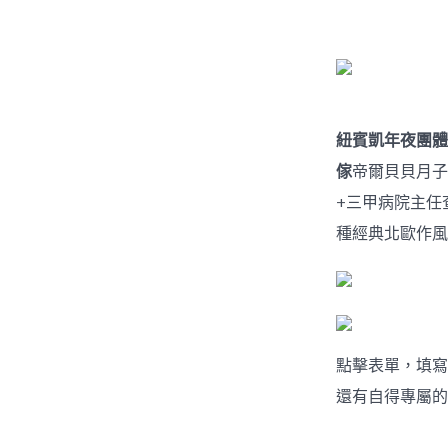
3
紐賓凱年夜團體
傢
帝爾貝貝月子
+三甲病院主任
種經典北歐作風
點擊表單，填寫
還有自得專屬的