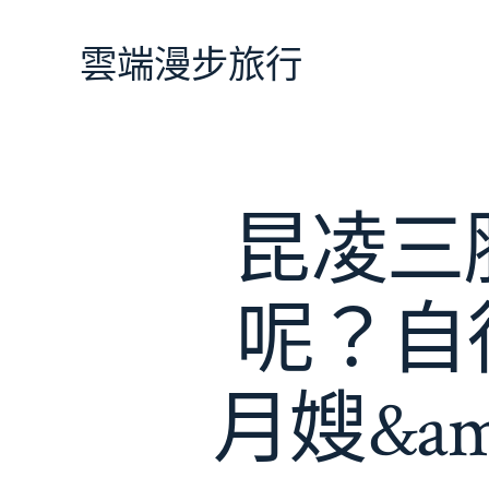
跳
至
雲端漫步旅行
主
要
內
容
昆凌三
呢？自
月嫂&a