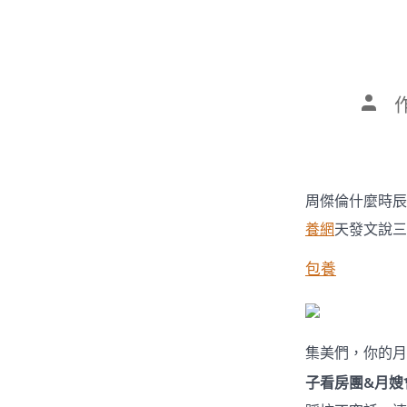
文
章
作
者
周傑倫什麼時辰
養網
天發文說三
包養
集美們，你的月
子看房團&月嫂