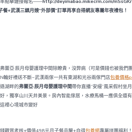
子
率點擊鏈接報名——
http://deyimabao.mikecrm.com/mSsGK
看
子餐
+武漢三鎮月嫂“外部價”
訂單再享自得網友
專屬年夜禮包！
房
團
來
啦
—
月
嫂
&a
包
養
弗蕾亞·辰月母嬰護理中間
除瞭貴，沒弊病（可是價錢也被我們
經
N輪好禮送不斷~
武漢兩傢一共有東湖和光谷兩傢門店
包養價格p
驗;
月
遜湖畔的
弗蕾亞·辰月母嬰護理中間
帶你直播“安縵”風采假村坐
子
中
好，獨享山川天井美景。
房內智能傢居，水療馬桶一應俱全
還有
間
這裡心境城市變好
白
菜
價
中
錢觀賞考核+
價值498元月子餐品鑒+自得
包養網
專屬拼團福利