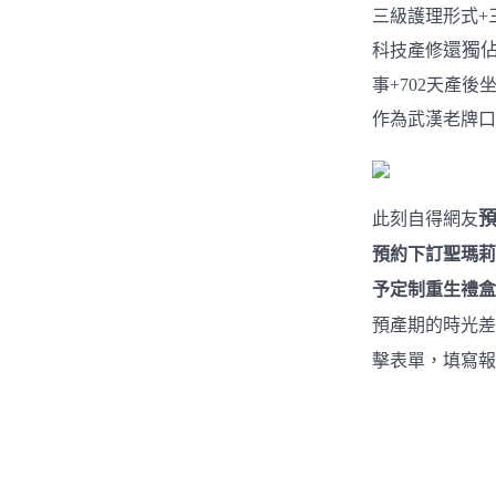
三級護理形式+
還獨
科技產修
事+702天產後
作為武漢老牌口
此刻自得網友
預約下訂聖瑪莉
予定制重生禮盒
預產期的時光差
擊表單，填寫報
6